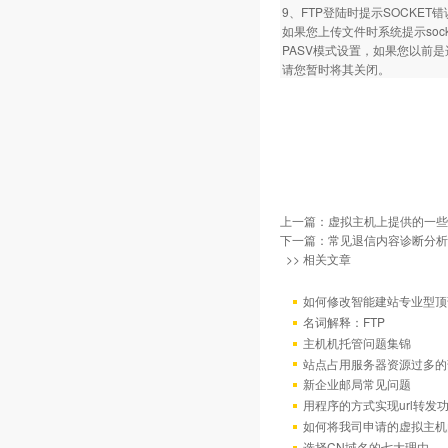
9、FTP登陆时提示SOCKET
如果您上传文件时系统提示so
PASV模式设置，如果您以前
请您暂时将其关闭。
上一篇：
虚拟主机上提供的一些
下一篇：
常见退信内容诊断分析
>> 相关文章
如何修改智能建站专业型顶
名词解释：FTP
主机机托管问题集锦
站点占用服务器资源过多的
新企业邮局常见问题
用程序的方式实现url转发
如何将我司申请的虚拟主机
选择CN域名的七大理由