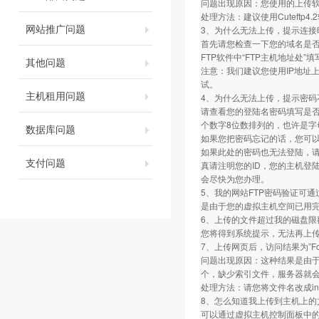
问题出现原因：您使用的上传软件的FT
处理方法：建议使用Cuteftp4.2软件
网站推广问题
3、为什么无法上传，提示连接
首先请您检查一下您的域名是否做
FTP软件中“FTP主机地址处”
其他问题
注意：我们建议您使用IP地址
试。
主机租用问题
4、为什么无法上传，提示密码
请查看您的登陆名密码填写是
个数字8位数排列的，也许是字
数据库问题
如果您把密码忘记的话，您可
如果此处的密码也无法登陆，
支付问题
真请注明您的ID，您的主机登
会尽快为您办理。
5、我的网站FTP密码验证可通
是由于您的虚拟主机空间已用完
6、上传的文件超过我的磁盘限
您将得到系统提示，无法再上
7、上传网页后，访问结果为”Fo
问题出现原因：这种结果是由于您相应
个，缺少索引文件，服务器就
处理方法：请您将文件名改成inde
8、怎么知道我上传到主机上的
可以通过虚拟主机控制面板中的