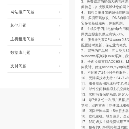
3、免费赠送功能强大的网站统
问信息，如虎添翼般让您的网
网站推广问题
4 、我司自主开发的超强控制面
理、多项密码修改、DNS自动
它多项基础服务，体贴周到。
其他问题
5、主机位于四川电信vip专用
同类虚拟主机供应商快50%。
主机租用问题
6 、服务器为双CPU:xeon 2.8*
配置随时更新，保证业内领先
7 、完整的产品线：五大类共32
数据库问题
Windows系列到Linux系
8 、全面提供支持ACCESS、
支付问题
问统计、赠送access,mysql
9 、不间断7*24小时全程服
10、无障碍技术支持：24×7
11、服务器采用超线程技术,
12、邮件空间和虚拟主机空间
13、实时病毒保护系统/ 黑客
14、每7天备份一次用户数据
功能，业内首创！即使出现服务
15、团队经验丰富：5年服务
16、虚拟主机、域名注册、企
17、我司虚拟主机免费试用三
18、独有的CDN网络加速功能