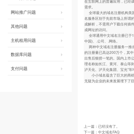
在互联网上的普遍应用，已经
需求。
网站推广问题
全球最大的域名注册机构美国NSI（
名服务区别于先前市场上所谓的
成解析，不需用户下载任何插件
其他问题
成网址的访问。
全球通用中文域名注册已于11月
主机租用问题
中国)、.公司、.网络。
两种中文域名注册服务一推出
的注册量已高达200万个，其
数据库问题
出售后狠捞一笔的。国内上市
理名称如长江、黄河、泰山等
支付问题
泸天化、泸天化集团、宝光”等
小小域名蕴含了巨大的商机与
无疑为企业的未来发展埋下了
上一篇：已经没有了。
下一篇：
中文域名FAQ